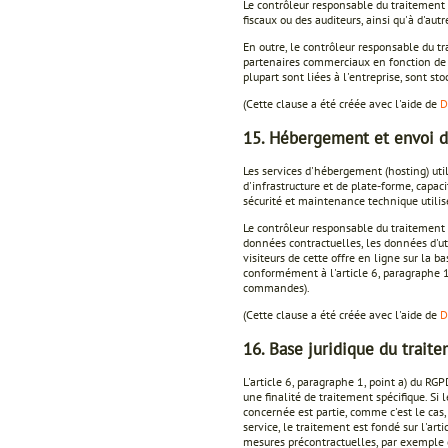
Le contrôleur responsable du traitement d
fiscaux ou des auditeurs, ainsi qu'à d'au
En outre, le contrôleur responsable du t
partenaires commerciaux en fonction de 
plupart sont liées à l'entreprise, sont 
(Cette clause a été créée avec l'aide de
D
15. Hébergement et envoi d
Les services d'hébergement (hosting) util
d'infrastructure et de plate-forme, capac
sécurité et maintenance technique utilisé
Le contrôleur responsable du traitement 
données contractuelles, les données d'ut
visiteurs de cette offre en ligne sur la b
conformément à l'article 6, paragraphe 1
commandes).
(Cette clause a été créée avec l'aide de
D
16. Base juridique du trait
L'article 6, paragraphe 1, point a) du R
une finalité de traitement spécifique. Si
concernée est partie, comme c'est le cas,
service, le traitement est fondé sur l'ar
mesures précontractuelles, par exemple 