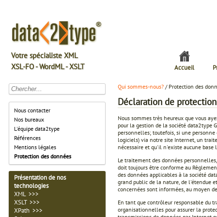
Votre spécialiste XML
XSL-FO - WordML - XSLT
Accueil
P
Qui sommes-nous?
/ Protection des don
Déclaration de protectio
Nous contacter
Nous sommes très heureux que vous ayez 
Nos bureaux
pour la gestion de la société data2type 
L'équipe data2type
personnelles; toutefois, si une personne 
Références
logiciels) via notre site Internet, un tr
nécessaire et qu'il n'existe aucune bas
Mentions légales
Protection des données
Le traitement des données personnelles, 
doit toujours être conforme au Règlemen
des données applicables à la société dat
Présentation de nos
grand public de la nature, de l'étendue e
technologies
concernées sont informées, au moyen de c
XML >>>
XSLT >>>
En tant que contrôleur responsable du 
organisationnelles pour assurer la protec
XPath >>>
transmissions de données par Internet pe