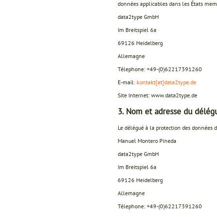
données applicables dans les États membr
data2type GmbH
Im Breitspiel 6a
69126 Heidelberg
Allemagne
Télephone: +49-(0)62217391260
E-mail:
kontakt[at]data2type.de
Site Internet: www.data2type.de
3. Nom et adresse du délég
Le délégué à la protection des données d
Manuel Montero Pineda
data2type GmbH
Im Breitspiel 6a
69126 Heidelberg
Allemagne
Télephone: +49-(0)62217391260