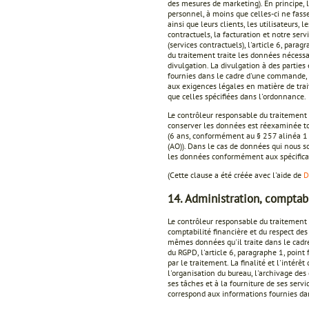
des mesures de marketing). En principe, 
personnel, à moins que celles-ci ne fass
ainsi que leurs clients, les utilisateurs, 
contractuels, la facturation et notre serv
(services contractuels), l'article 6, para
du traitement traite les données nécessair
divulgation. La divulgation à des partie
fournies dans le cadre d'une commande, 
aux exigences légales en matière de tra
que celles spécifiées dans l'ordonnance.
Le contrôleur responsable du traitement e
conserver les données est réexaminée tous
(6 ans, conformément au § 257 alinéa 1
(AO)). Dans le cas de données qui nous 
les données conformément aux spécifica
(Cette clause a été créée avec l'aide de
D
14. Administration, comptabi
Le contrôleur responsable du traitement t
comptabilité financière et du respect des 
mêmes données qu'il traite dans le cadre 
du RGPD, l'article 6, paragraphe 1, point 
par le traitement. La finalité et l'intérê
l'organisation du bureau, l'archivage des
ses tâches et à la fourniture de ses serv
correspond aux informations fournies dan