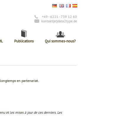
+49 - 6221 - 739 12 60
kontakt(at)data2type.de
ML
Publications
Qui sommes-nous?
s longtemps en partenariat.
enu et les mises à jour de ces derniers.
Les