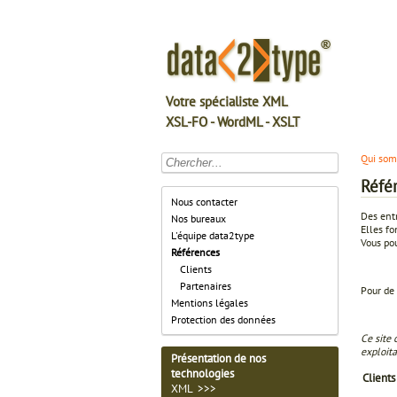
Votre spécialiste XML
XSL-FO - WordML - XSLT
Qui so
Réfé
Nous contacter
Des entr
Nos bureaux
Elles fo
L'équipe data2type
Vous pou
Références
Clients
Partenaires
Pour de 
Mentions légales
Protection des données
Ce site 
exploit
Présentation de nos
technologies
Clients
XML >>>