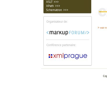
XSLT >>>
XPath >>>
Schematron >>>
Organisateur de:
> voir n
Conférence partenaire:
Cop