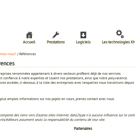
Accueil
Prestations
Logiciels
Les technologies X
mmes-nous?
/ Références
rences
eprises renommées appartenant à divers secteurs profitent déjà de nos services.
nt confiance à notre expertise et louent nos prestations, ainsi que notre polyvalence.
vez accéder, ci-dessous, à la liste des entreprises avec lesquelles nous travaillons depui
plus amples informations sur nos pojets en cours, prenez contact avec nous.
comporte des liens vers d'autres sites internet. data2type n'a aucune influence sur le cont
ants/éditeurs
assument seuls la responsabilité du contenu de leur site.
Partenaires