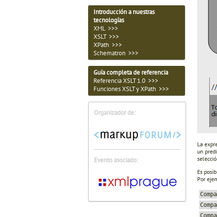
Introducción a nuestras
tecnologías
XML >>>
XSLT >>>
XPath >>>
Schematron >>>
Guía completa de referencia
Referencia XSLT 1.0 >>>
Funciones XSLT y XPath >>>
Organizador de:
La expr
un pred
selecció
Evento asociado:
Es posib
Por eje
Compa
Compa
Compa