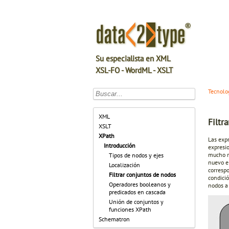
Su especialista en XML
XSL-FO - WordML - XSLT
Tecnolo
XML
Filtr
XSLT
XPath
Las exp
Introducción
expresi
mucho m
Tipos de nodos y ejes
nuevo e
Localización
correspo
Filtrar conjuntos de nodos
condició
Operadores booleanos y
nodos a 
predicados en cascada
Unión de conjuntos y
funciones XPath
Schematron