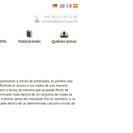
+49 - 6221 739 12 60
kontakt(at)data2type.de
 XML
Publicaciones
Quiénes somos
 expresiones a través de predicados, es posible usar
finiendo el acceso a los nodos de una manera
o o falso), de manera que se puede filtrar de
erminado nodo dentro de un conjunto de nodos se
 formar parte del resultado. Por el contrario, si la
queda dentro de un determinado conjunto inicial de