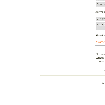
Combi
Además d
/list
/list
Atención
<< ante
El usua
lengua 
obra 
© 