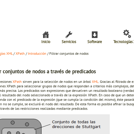
Inicio
Servicios
Software
Tecnologías
gías XML
/
XPath
/
Introducción
/ Filtrar conjuntos de nodos
ar conjuntos de nodos a través de predicados
resiones
XPath
sirven para la selección de nodos en un árbol
XML
. Gracias al filtrado de
ones XPath para seleccionar grupos de nodos que respondan a criterios más complejos, de
ás precisa. Los predicados son expresiones que devuelven un resultado booleano (verdader
l resultado del nodo seleccionado a través de la expresión XPath. En caso de que un det
nda con el predicado de la expresión (que se cumpla la condición del mismo), éste pasará a
n no se cumple, se excluirá el nodo del resultado. De esta forma es posible afinar la bus
través de las restricciones realizadas mediante predicados.