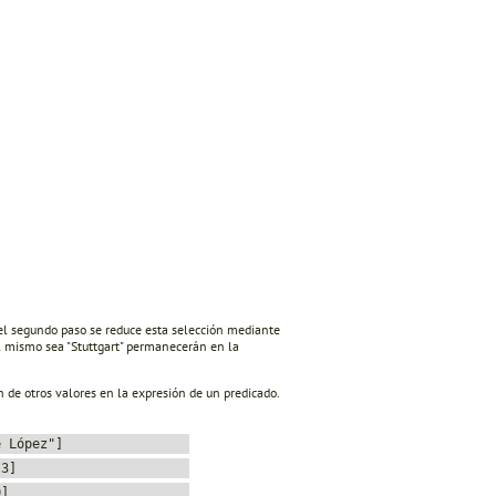
el segundo paso se reduce esta selección mediante
l mismo sea "Stuttgart" permanecerán en la
 de otros valores en la expresión de un predicado.
e López"]
 3]
0]