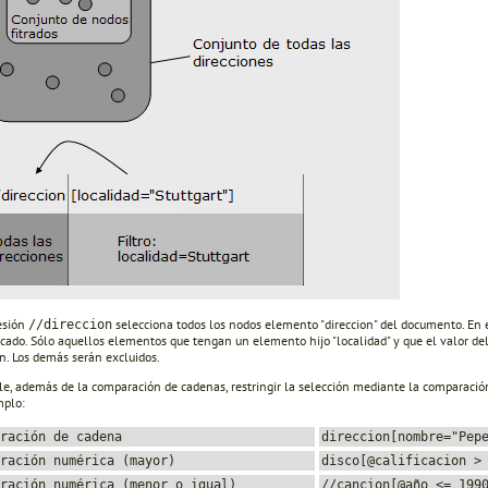
esión
selecciona todos los nodos elemento "direccion" del documento. En 
//direccion
icado. Sólo aquellos elementos que tengan un elemento hijo "localidad" y que el valor de
n. Los demás serán excluidos.
le, además de la comparación de cadenas, restringir la selección mediante la comparación
mplo:
ración de cadena
direccion[nombre="Pep
ración numérica (mayor)
disco[@calificacion >
ración numérica (menor o igual)
//cancion[@año <= 199