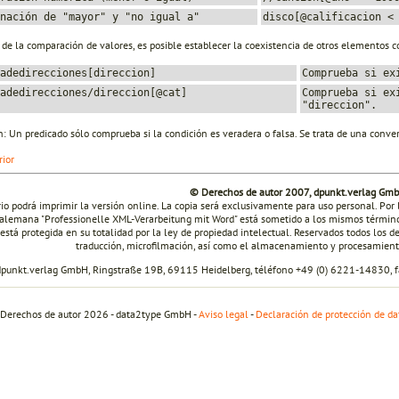
nación de "mayor" y "no igual a"
disco[@calificacion <
e la comparación de valores, es posible establecer la coexistencia de otros elementos c
adedirecciones[direccion]
Comprueba si ex
adedirecciones/direccion[@cat]
Comprueba si ex
"direccion".
: Un predicado sólo comprueba si la condición es veradera o falsa. Se trata de una conver
rior
© Derechos de autor 2007, dpunkt.verlag Gm
rio podrá imprimir la versión online. La copia será exclusivamente para uso personal. Por 
alemana "Professionelle XML-Verarbeitung mit Word" está sometido a los mismos términos
está protegida en su totalidad por la ley de propiedad intelectual. Reservados todos los 
traducción, microfilmación, así como el almacenamiento y procesamient
dpunkt.verlag GmbH, Ringstraße 19B, 69115 Heidelberg, téléfono +49 (0) 6221-14830,
Derechos de autor 2026 - data2type GmbH -
Aviso legal
-
Declaración de protección de da