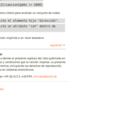
 2]/cancion[@año != 2000]
omo criterio para analizar un conjunto de nodos.
iste el elemento hijo "dirección".
iste un atributo "cat" dentro de
sión implícita a un valor booleano.
siguiente >>
bH
lo demás el presente capítulo del libro publicado en
 y condiciones que la versión impresa. La presente
derechos, incluyendo los derechos de reproducción,
o en sistemas electrónicos.
 fax +49 (0) 6221-148399,
hallo(at)dpunkt.de
tos