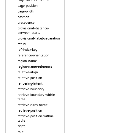
page-position
page-width
position
precedence
provisional-distance-
between-starts
provisional-label-separation
ref-id
ref-index-key
reference-orientation
region-name
region-name-reference
relative-align
relative-position
rendering-intent
retrieve-boundary
retrieve-boundary-within-
table
retrieve-class-name
retrieve-position
retrieve-position-within-
table
right
role