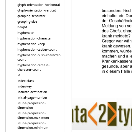
glyph-orientation-horizontal
glyph-orientation-vertical
grouping-separator
grouping-size
height
hyphenate
hyphenation-character
hyphenation-keep
hyphenation-ladder-count
hyphenation-push-character-
count
hyphenation-remain-
character-count
id
index-class
index-key
indicate-destination
initial-page-number
inline-progression-
dimension
inline-progression-
dimension.maximum
inline-progression-
dimension.minimum