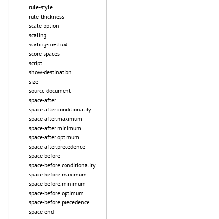
rule-style
rule-thickness
scale-option
scaling
scaling-method
score-spaces
script
show-destination
size
source-document
space-after
space-after.conditionality
space-after.maximum
space-after.minimum
space-after.optimum
space-after.precedence
space-before
space-before.conditionality
space-before.maximum
space-before.minimum
space-before.optimum
space-before.precedence
space-end