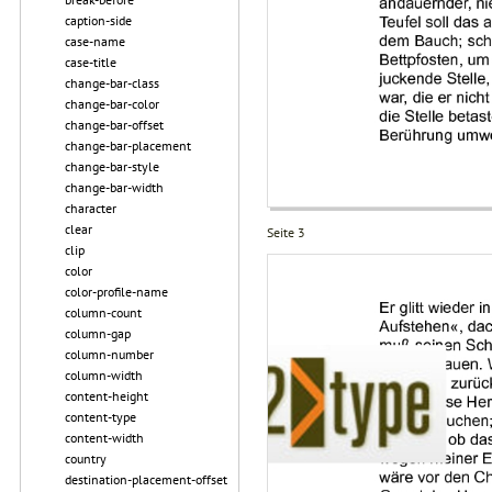
caption-side
case-name
case-title
change-bar-class
change-bar-color
change-bar-offset
change-bar-placement
change-bar-style
change-bar-width
character
clear
Seite 3
clip
color
color-profile-name
column-count
column-gap
column-number
column-width
content-height
content-type
content-width
country
destination-placement-offset