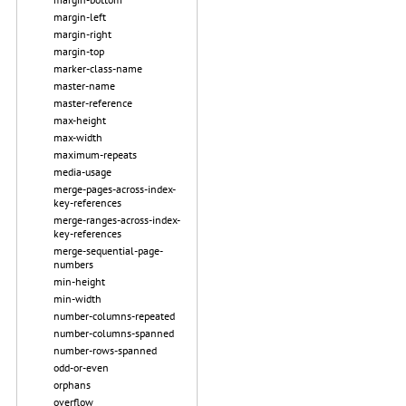
margin-left
margin-right
margin-top
marker-class-name
master-name
master-reference
max-height
max-width
maximum-repeats
media-usage
merge-pages-across-index-
key-references
merge-ranges-across-index-
key-references
merge-sequential-page-
numbers
min-height
min-width
number-columns-repeated
number-columns-spanned
number-rows-spanned
odd-or-even
orphans
overflow