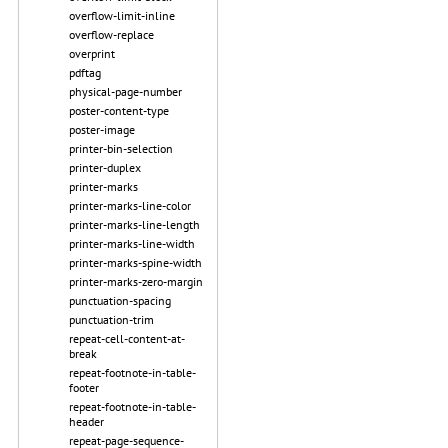
overflow-limit-inline
overflow-replace
overprint
pdftag
physical-page-number
poster-content-type
poster-image
printer-bin-selection
printer-duplex
printer-marks
printer-marks-line-color
printer-marks-line-length
printer-marks-line-width
printer-marks-spine-width
printer-marks-zero-margin
punctuation-spacing
punctuation-trim
repeat-cell-content-at-
break
repeat-footnote-in-table-
footer
repeat-footnote-in-table-
header
repeat-page-sequence-