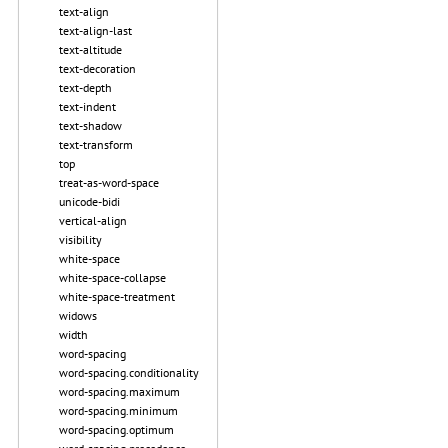
text-align
text-align-last
text-altitude
text-decoration
text-depth
text-indent
text-shadow
text-transform
top
treat-as-word-space
unicode-bidi
vertical-align
visibility
white-space
white-space-collapse
white-space-treatment
widows
width
word-spacing
word-spacing.conditionality
word-spacing.maximum
word-spacing.minimum
word-spacing.optimum