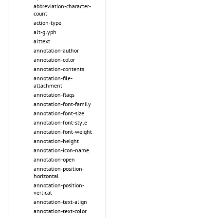
abbreviation-character-
count
action-type
alt-glyph
alttext
annotation-author
annotation-color
annotation-contents
annotation-file-
attachment
annotation-flags
annotation-font-family
annotation-font-size
annotation-font-style
annotation-font-weight
annotation-height
annotation-icon-name
annotation-open
annotation-position-
horizontal
annotation-position-
vertical
annotation-text-align
annotation-text-color