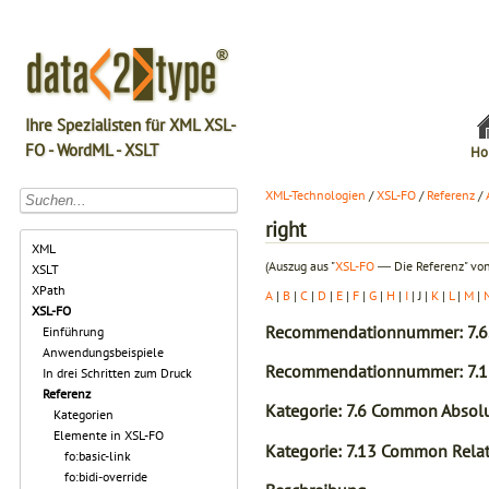
Ihre Spezialisten für XML XSL-
FO - WordML - XSLT
Ho
XML-Technologien
/
XSL-FO
/
Referenz
/
right
XML
(Auszug aus "
XSL-FO
― Die Referenz" von
XSLT
XPath
A
|
B
|
C
|
D
|
E
|
F
|
G
|
H
|
I
| J |
K
|
L
|
M
|
XSL-FO
Recommendationnummer: 7.6
Einführung
Anwendungsbeispiele
Recommendationnummer: 7.1
In drei Schritten zum Druck
Referenz
Kategorie: 7.6 Common Absolut
Kategorien
Elemente in XSL-FO
Kategorie: 7.13 Common Relati
fo:basic-link
fo:bidi-override