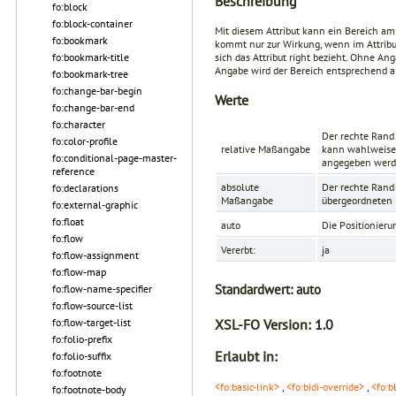
Beschreibung
fo:block
fo:block-container
Mit diesem Attribut kann ein Bereich a
fo:bookmark
kommt nur zur Wirkung, wenn im Attrib
fo:bookmark-title
sich das Attribut
right
bezieht. Ohne Ang
Angabe wird der Bereich entsprechend a
fo:bookmark-tree
fo:change-bar-begin
Werte
fo:change-bar-end
fo:character
Der rechte Rand 
fo:color-profile
relative Maßangabe
kann wahlweise 
fo:conditional-page-master-
angegeben werd
reference
absolute
Der rechte Rand
fo:declarations
Maßangabe
übergeordneten E
fo:external-graphic
fo:float
auto
Die Positionieru
fo:flow
Vererbt:
ja
fo:flow-assignment
fo:flow-map
Standardwert:
auto
fo:flow-name-specifier
fo:flow-source-list
fo:flow-target-list
XSL-FO Version:
1.0
fo:folio-prefix
Erlaubt in:
fo:folio-suffix
fo:footnote
<fo:basic-link>
,
<fo:bidi-override>
,
<fo:b
fo:footnote-body