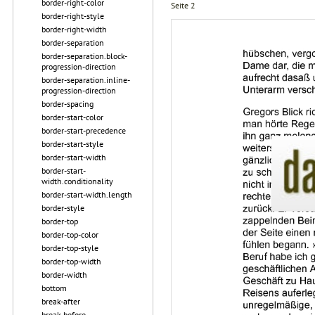
border-right-color
Seite 2
border-right-style
border-right-width
border-separation
border-separation.block-
progression-direction
border-separation.inline-
progression-direction
border-spacing
border-start-color
border-start-precedence
border-start-style
border-start-width
border-start-
width.conditionality
border-start-width.length
border-style
border-top
border-top-color
border-top-style
border-top-width
border-width
bottom
break-after
break-before