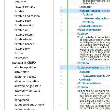
beurteilen verstand; u
reference
Kälteschauer.
fo:static-content
</
fo:block
>
<
fo:block-container
positi
fo:table
<
fo:block
>
fo:table-and-caption
<
fo:external-graphic
s
fo:table-body
</
fo:block
>
fo:table-caption
</
fo:block-container
>
fo:table-cell
</
fo:block-container
>
<
fo:block
>
fo:table-column
Er glitt wieder in seine fr
fo:table-footer
seinen Schlaf haben. And
zurückgehe, um die erlang
fo:table-header
versuchen; ich würde auf 
meiner Eltern zurückhielt
fo:table-row
Herzens aus gesagt. Vom P
herab mit dem Angestellt
fo:title
Hoffnung ist noch nicht g
dürfte noch fünf bis sech
fo:wrapper
muß ich aufstehen, denn 
Attribute in XSL-FO
</
fo:block
>
absolute-position
<
fo:block-container
position
active-state
<
fo:block
>
<
fo:external-graphic
src
alignment-adjust
</
fo:block
>
alignment-baseline
</
fo:block-container
>
allowed-height-scale
<
fo:block
>
allowed-width-scale
Und er sah zur Weckuhr hinü
ruhig vorwärts, es war so
auto-restore
aus, daß er auf vier Uhr r
ruhig zu verschlafen? Nun,
background
Zug ging um sieben Uhr; u
er selbst fühlte sich dur
background-attachment
war nicht zu vermeiden, 
erstattet. Es war eine Kr
background-color