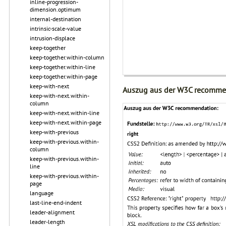
inline-progression-
dimension.optimum
internal-destination
intrinsic-scale-value
intrusion-displace
keep-together
keep-together.within-column
keep-together.within-line
keep-together.within-page
keep-with-next
Auszug aus der W3C recomme
keep-with-next.within-
column
keep-with-next.within-line
keep-with-next.within-page
keep-with-previous
keep-with-previous.within-
column
keep-with-previous.within-
line
keep-with-previous.within-
page
language
last-line-end-indent
leader-alignment
leader-length