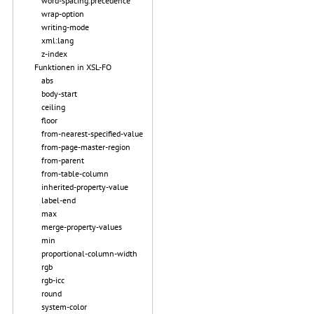
word-spacing.precedence
wrap-option
writing-mode
xml:lang
z-index
Funktionen in XSL-FO
abs
body-start
ceiling
floor
from-nearest-specified-value
from-page-master-region
from-parent
from-table-column
inherited-property-value
label-end
max
merge-property-values
min
proportional-column-width
rgb
rgb-icc
round
system-color