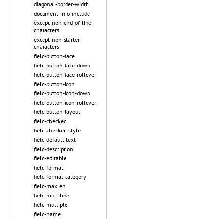
diagonal-border-width
document-info-include
except-non-end-of-line-
characters
except-non-starter-
characters
field-button-face
field-button-face-down
field-button-face-rollover
field-button-icon
field-button-icon-down
field-button-icon-rollover
field-button-layout
field-checked
field-checked-style
field-default-text
field-description
field-editable
field-format
field-format-category
field-maxlen
field-multiline
field-multiple
field-name