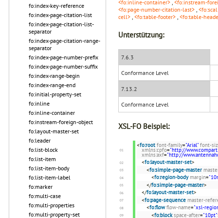
<fo:inline-container>
,
<fo:instream-fore
fo:index-key-reference
<fo:page-number-citation-last>
,
<fo:scal
fo:index-page-citation-list
cell>
,
<fo:table-footer>
,
<fo:table-head
fo:index-page-citation-list-
separator
Unterstützung:
fo:index-page-citation-range-
separator
7.6.3
fo:index-page-number-prefix
fo:index-page-number-suffix
Conformance Level
fo:index-range-begin
fo:index-range-end
7.13.2
fo:initial-property-set
fo:inline
Conformance Level
fo:inline-container
fo:instream-foreign-object
XSL-FO Beispiel:
fo:layout-master-set
fo:leader
<
fo:root
font-family
=
"Arial"
font-si
fo:list-block
xmlns:cpfo
=
"http://www.compart
xmlns:axf
=
"http://www.antenna
fo:list-item
<
fo:layout-master-set
>
fo:list-item-body
<
fo:simple-page-master
maste
fo:list-item-label
<
fo:region-body
margin
=
"1
</
fo:simple-page-master
>
fo:marker
</
fo:layout-master-set
>
fo:multi-case
<
fo:page-sequence
master-refer
fo:multi-properties
<
fo:flow
flow-name
=
"xsl-regio
fo:multi-property-set
<
fo:block
space-after
=
"10pt"