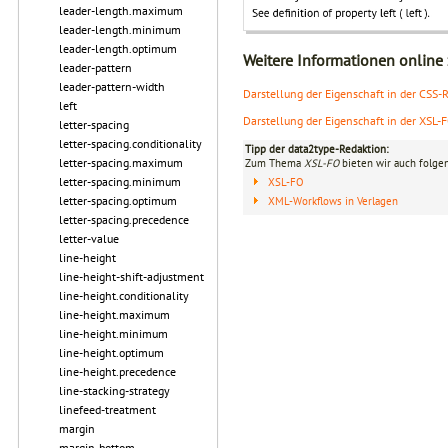
leader-length.maximum
leader-length.minimum
leader-length.optimum
Weitere Informationen online
leader-pattern
leader-pattern-width
Darstellung der Eigenschaft in der CSS-R
left
Darstellung der Eigenschaft in der XSL-
letter-spacing
letter-spacing.conditionality
Tipp der data2type-Redaktion:
letter-spacing.maximum
Zum Thema
XSL-FO
bieten wir auch folge
letter-spacing.minimum
XSL-FO
letter-spacing.optimum
XML-Workflows in Verlagen
letter-spacing.precedence
letter-value
line-height
line-height-shift-adjustment
line-height.conditionality
line-height.maximum
line-height.minimum
line-height.optimum
line-height.precedence
line-stacking-strategy
linefeed-treatment
margin
margin-bottom