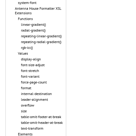
system-font
Antenna House Formatter XSL
Extensions
Functions
linear-gradient()
radial-gradient()
repeating-linear-gradient()
repeating-radial-gradient()
rgb-icc()
Values
display-align
font-size-adjust
font-stretch
font-variant
force-page-count
format
internal-destination
leader-alignment
overflow
size
table-omit-footer-at-break
table-omit-header-at-break
text-transform
Elements