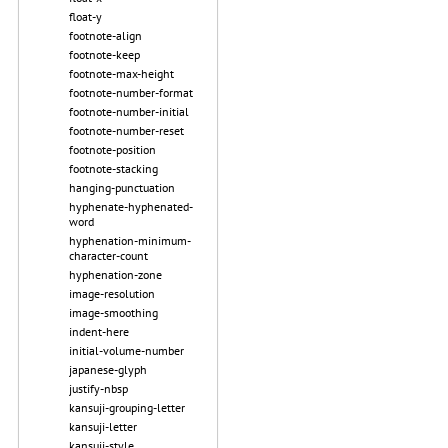
float-y
footnote-align
footnote-keep
footnote-max-height
footnote-number-format
footnote-number-initial
footnote-number-reset
footnote-position
footnote-stacking
hanging-punctuation
hyphenate-hyphenated-
word
hyphenation-minimum-
character-count
hyphenation-zone
image-resolution
image-smoothing
indent-here
initial-volume-number
japanese-glyph
justify-nbsp
kansuji-grouping-letter
kansuji-letter
kansuji-style