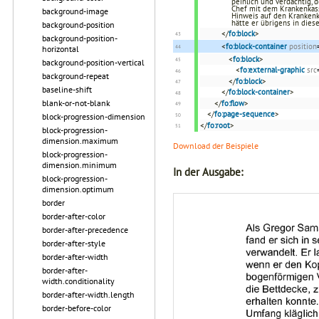
peinlich und verdächtig,
Chef mit dem Krankenkas
background-image
Hinweis auf den Krankenk
hätte er übrigens in dies
background-position
</
fo:block
>
background-position-
<
fo:block-container
position
horizontal
<
fo:block
>
background-position-vertical
<
fo:external-graphic
src
background-repeat
</
fo:block
>
baseline-shift
</
fo:block-container
>
blank-or-not-blank
</
fo:flow
>
</
fo:page-sequence
>
block-progression-dimension
</
fo:root
>
block-progression-
dimension.maximum
Download der Beispiele
block-progression-
dimension.minimum
In der Ausgabe:
block-progression-
dimension.optimum
border
border-after-color
border-after-precedence
border-after-style
border-after-width
border-after-
width.conditionality
border-after-width.length
border-before-color