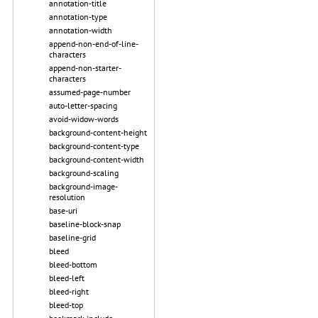
annotation-title
annotation-type
annotation-width
append-non-end-of-line-
characters
append-non-starter-
characters
assumed-page-number
auto-letter-spacing
avoid-widow-words
background-content-height
background-content-type
background-content-width
background-scaling
background-image-
resolution
base-uri
baseline-block-snap
baseline-grid
bleed
bleed-bottom
bleed-left
bleed-right
bleed-top