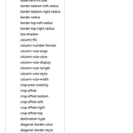
bookmark-include
border-bottom-left-radius
border-bottom-right-radius
border-radius
border-top-left-radius
border-top-right-radius
box-shadow
column-fill
column-number-format
column-rule-align
column-rule-color
column-rule-display
column-rule-length
column-rule-style
column-rule-width
crop-area-visibility
crop-offset
crop-offset-bottom
crop-offset-left
crop-offset-right
crop-offset-top
destination-type
diagonal-border-color
diagonal-border-style