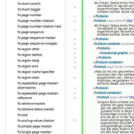
Als Gregor Samsa eines Mor
fo:multi-switch
verwandelt. Er lag auf se
bogenförmigen Versteifun
fo:multi-toggle
erhalten konnte. Seine vi
fo:page-number
</
fo:block
>
fo:page-number-citation
<
fo:block
space-after
=
"10pt"
Als Gregor Samsa eines Mor
fo:page-number-citation-last
verwandelt. Er lag auf se
bogenförmigen Versteifun
fo:page-sequence
erhalten konnte. Seine vi
fo:page-sequence-master
</
fo:block
>
fo:page-sequence-wrapper
<
fo:block-container
position
<
fo:block
>
fo:region-after
<
fo:external-graphic
src
fo:region-before
</
fo:block
>
fo:region-body
</
fo:block-container
>
fo:region-end
<
fo:block
page-break-inside
fo:region-name-specifier
»Was ist mit mir geschehen?
zwischen den vier wohlb
fo:region-start
ausgebreitet war - Samsa 
hübschen, vergoldeten
R
fo:repeatable-page-master-
aufrecht dasaß und eine
alternatives
</
fo:block
>
<
fo:block-container
>
fo:repeatable-page-master-
<
fo:block
space-after
=
"10p
reference
Gregors Blick richtete s
fo:retrieve-marker
machte ihn ganz melanch
das war gänzlich undur
fo:retrieve-table-marker
Zustand nicht in diese 
Rückenlage zurück. Er 
fo:root
erst ab, als er in der 
einen anstrengenden Ber
fo:scaling-value-citation
eigentlichen Geschäft 
fo:simple-page-master
unregelmäßige, schlech
soll das alles holen!«
fo:single-page-master-
um den Kopf besser hebe