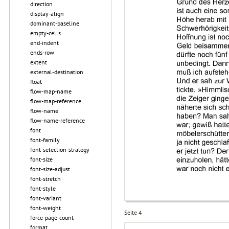
direction
display-align
dominant-baseline
empty-cells
end-indent
ends-row
extent
external-destination
float
flow-map-name
flow-map-reference
flow-name
flow-name-reference
font
font-family
font-selection-strategy
font-size
font-size-adjust
font-stretch
font-style
font-variant
font-weight
Seite 4
force-page-count
format