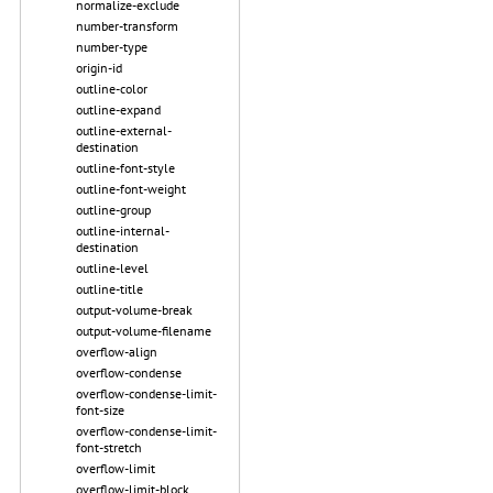
normalize-exclude
number-transform
number-type
origin-id
outline-color
outline-expand
outline-external-
destination
outline-font-style
outline-font-weight
outline-group
outline-internal-
destination
outline-level
outline-title
output-volume-break
output-volume-filename
overflow-align
overflow-condense
overflow-condense-limit-
font-size
overflow-condense-limit-
font-stretch
overflow-limit
overflow-limit-block