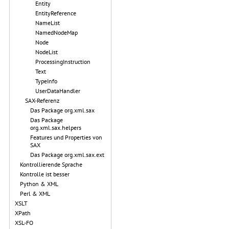
Entity
EntityReference
NameList
NamedNodeMap
Node
NodeList
ProcessingInstruction
Text
TypeInfo
UserDataHandler
SAX-Referenz
Das Package org.xml.sax
Das Package
org.xml.sax.helpers
Features und Properties von
SAX
Das Package org.xml.sax.ext
Kontrollierende Sprache
Kontrolle ist besser
Python & XML
Perl & XML
XSLT
XPath
XSL-FO