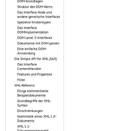
DOM-Grundlagen
Struktur des DOM-Kerns
Das Interface Node und
andere generische Interfaces
Spezielle Knotentypen
Das Interface
DOMImplementation
DOM Level 3-Interfaces
Dokumente mit DOM parsen
Eine einfache DOM-
Anwendung
Die Simple API for XML (SAX)
Das Interface
ContentHandler
Features und Properties
Filter
XML-Referenz
Einige kommentierte
Beispieldokumente
Grundbegriffe der XML-
Syntax
Einschränkungen
Grammatik eines XML 1.0-
Dokuments
XML 1.1-
Dokumentgrammatik