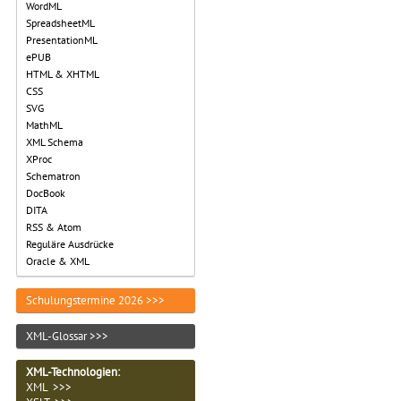
WordML
SpreadsheetML
PresentationML
ePUB
HTML & XHTML
CSS
SVG
MathML
XML Schema
XProc
Schematron
DocBook
DITA
RSS & Atom
Reguläre Ausdrücke
Oracle & XML
Schulungstermine 2026 >>>
XML-Glossar >>>
XML-Technologien
:
XML >>>