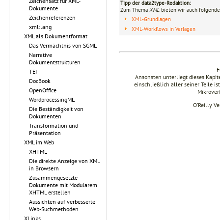
Zeichensatz für XML-
Tipp der data2type-Redaktion:
Dokumente
Zum Thema
XML
bieten wir auch folgende
Zeichenreferenzen
XML-Grundlagen
xml:lang
XML-Workflows in Verlagen
XML als Dokumentformat
Das Vermächtnis von SGML
Narrative
Dokumentstrukturen
F
TEI
Ansonsten unterliegt dieses Kapi
DocBook
einschließlich aller seiner Teile i
OpenOffice
Mikrover
WordprocessingML
O’Reilly V
Die Beständigkeit von
Dokumenten
Transformation und
Präsentation
XML im Web
XHTML
Die direkte Anzeige von XML
in Browsern
Zusammengesetzte
Dokumente mit Modularem
XHTML erstellen
Aussichten auf verbesserte
Web-Suchmethoden
XLinks