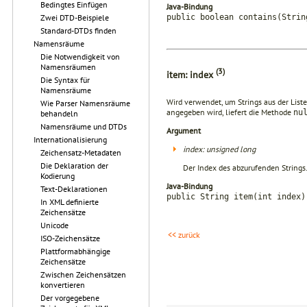
Bedingtes Einfügen
Java-Bindung
public boolean contains(Strin
Zwei DTD-Beispiele
Standard-DTDs finden
Namensräume
Die Notwendigkeit von
Namensräumen
(3)
item: index
Die Syntax für
Namensräume
Wird verwendet, um Strings aus der List
Wie Parser Namensräume
angegeben wird, liefert die Methode
nu
behandeln
Namensräume und DTDs
Argument
Internationalisierung
index: unsigned long
Zeichensatz-Metadaten
Die Deklaration der
Der Index des abzurufenden Strings
Kodierung
Java-Bindung
Text-Deklarationen
public String item(int index)
In XML definierte
Zeichensätze
Unicode
<< zurück
ISO-Zeichensätze
Plattformabhängige
Zeichensätze
Zwischen Zeichensätzen
konvertieren
Der vorgegebene