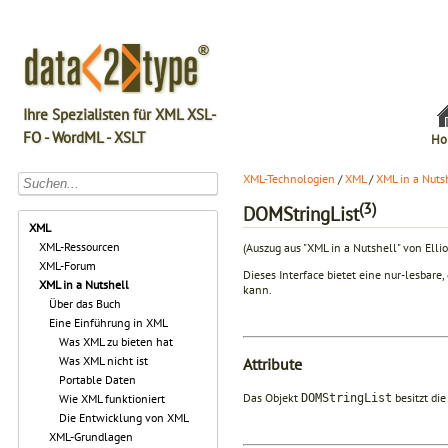
Ihre Spezialisten für XML XSL-
FO - WordML - XSLT
Ho
XML-Technologien
/
XML
/
XML in a Nuts
(3)
DOMStringList
XML
XML-Ressourcen
(Auszug aus "XML in a Nutshell" von Elli
XML-Forum
Dieses Interface bietet eine nur-lesbare
XML in a Nutshell
kann.
Über das Buch
Eine Einführung in XML
Was XML zu bieten hat
Was XML nicht ist
Attribute
Portable Daten
Das Objekt
besitzt die
Wie XML funktioniert
DOMStringList
Die Entwicklung von XML
XML-Grundlagen