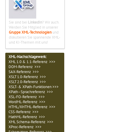
Sie sind bei
LinkedIn
? Wir auch.
Werden Sie Mitglied in unserer
Gruppe XML-Technologien
und
diskutieren Sie spannende XML-
und KI-Themen mit uns!
XML-Nachschlagewerk:
XML 1.0 & 1.1-Referenz >>>
DOM-Referenz >>>
SAX-Referenz >>>
XSLT 1.0-Referenz >>>
XSLT 2.0-Referenz >>>
XSLT- & XPath-Funktionen >>>
XPath–Sprachreferenz >>>
XSL-FO-Referenz >>>
WordML-Referenz >>>
HTML/XHTML-Referenz >>>
CSS-Referenz >>>
MathML-Referenz >>>
XML Schema-Referenz >>>
XProc-Referenz >>>
Schematron-Referenz >>>