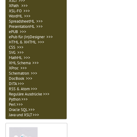
XSLT >>>
XPath >>>
XSL-FO >>>
WordML >>>
SpreadsheetML >>>
PresentationML >>>
ePUB >>>
ePub für (In)Designer >>>
HTML & XHTML >>>
CSS >>>
SVG >>>
MathML >>>
XML Schema >>>
XProc >>>
Schematron >>>
DocBook >>>
DITA >>>
RSS & Atom >>>
Reguläre Ausdrücke >>>
Python >>>
Perl >>>
Oracle SQL >>>
Java und XSLT >>>