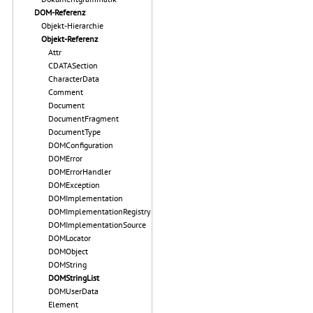
DOM-Referenz
Objekt-Hierarchie
Objekt-Referenz
Attr
CDATASection
CharacterData
Comment
Document
DocumentFragment
DocumentType
DOMConfiguration
DOMError
DOMErrorHandler
DOMException
DOMImplementation
DOMImplementationRegistry
DOMImplementationSource
DOMLocator
DOMObject
DOMString
DOMStringList
DOMUserData
Element