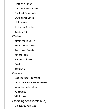
Einfache Links
Das Link-Verhalten
Die Link-Semantik
Erweiterte Links
Linkbasen
DTDs für XLinks
Basis-URIs
XPointer
XPointer in URLs
XPointer in Links
Kurzform-Pointer
Kindfolgen
Namensräume
Punkte
Bereiche
XInclude
Das include-Element
Text-Dateien einschließen
Inhaltsverabredung
Fallbacks
XPointers
Cascading Stylesheets (CSS)
Die Level von CSS