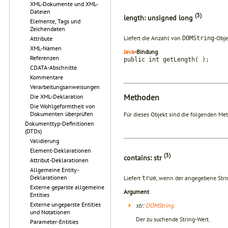
XML-Dokumente und XML-
Dateien
(3)
length: unsigned long
Elemente, Tags und
Zeichendaten
Liefert die Anzahl von
-Obje
Attribute
DOMString
XML-Namen
Java
-Bindung
Referenzen
public int getLength( );
CDATA-Abschnitte
Kommentare
Verarbeitungsanweisungen
Methoden
Die XML-Deklaration
Die Wohlgeformtheit von
Dokumenten überprüfen
Für dieses Objekt sind die folgenden Met
Dokumenttyp-Definitionen
(DTDs)
Validierung
Element-Deklarationen
(3)
contains: str
Attribut-Deklarationen
Allgemeine Entity-
Deklarationen
Liefert
, wenn der angegebene Strin
true
Externe geparste allgemeine
Argument
Entities
Externe ungeparste Entities
str:
DOMString
und Notationen
Der zu suchende String-Wert.
Parameter-Entities