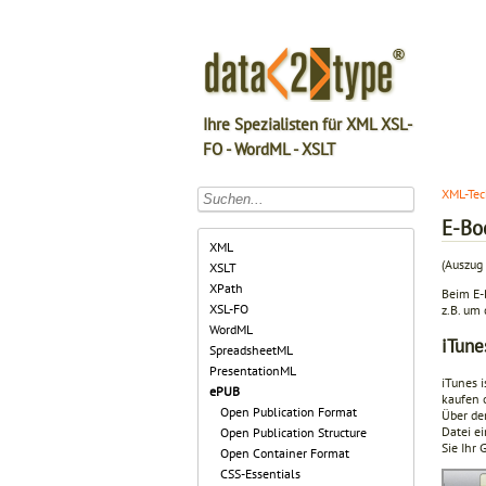
Ihre Spezialisten für XML XSL-
FO - WordML - XSLT
XML-Tec
E-Bo
XML
(Auszug 
XSLT
XPath
Beim E-
XSL-FO
z.B. um
WordML
iTune
SpreadsheetML
PresentationML
iTunes 
ePUB
kaufen o
Open Publication Format
Über de
Datei e
Open Publication Structure
Sie Ihr 
Open Container Format
CSS-Essentials