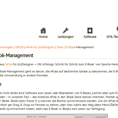
Home
Leistungen
Software
XML-Te
hnologien
/
ePUB
/
ePub für (In)Designer
/
Tools
/
E-Book
-Management
ok-Management
aus "
ePub
für (In)Designer — Mit InDesign Schritt für Schritt zum E-Book" von Sascha Hec
Book-Management geht es darum, die ePubs auf bestimmte Geräte zu bekommen, die E-Boo
 die Umwandlung in andere Formate.
s
ist nicht direkt eine Software zum Lesen oder Bearbeiten von E-Books, kommt aber zum E
der – in unserem Fall – das erstellte ePub in den iBook Store stellen möchten. Hierbei s
n Reiter
Books
(seit iTunes 9.1) können die Bücher synchronisiert werden. Um ein ePub de
infach per Drag & Drop ins Fenster zu ziehen, oder man wählt den Weg übers Menü
Date
Gerät synchronisiert haben, steht das E-Book in iBooks zum Lesen zur Verfügung.