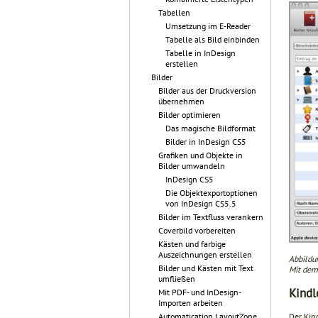
Tabellen
Umsetzung im E-Reader
Tabelle als Bild einbinden
Tabelle in InDesign
erstellen
Bilder
Bilder aus der Druckversion
übernehmen
Bilder optimieren
Das magische Bildformat
Bilder in InDesign CS5
Grafiken und Objekte in
Bilder umwandeln
InDesign CS5
Die Objektexportoptionen
von InDesign CS5.5
Bilder im Textfluss verankern
Coverbild vorbereiten
Kästen und farbige
Auszeichnungen erstellen
Abbildu
Bilder und Kästen mit Text
Mit dem
umfließen
Kindl
Mit PDF- und InDesign-
Importen arbeiten
Automatication LayoutZone
Der Kin