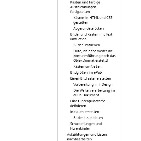
Kästen und farbige
Auszeichnungen
fertigstellen
Kästen in HTML und CSS
gestalten
Abgerundete Ecken
Bilder und Kästen mit Text
umfließen
Bilder umfließen
Hilfe, ich habe weder die
Konturenführung noch das
Objektformat erstellt!
Kästen umfließen
Bildgrößen im ePub
Einen Bildraster erstellen
Vorbereitung in InDesign
Die Weiterverarbeitung im
ePub-Dokument
Eine Hintergrundfarbe
definieren
Initialen erstellen
Bilder als Initialen
Schusterjungen und
Hurenkinder
Aufzählungen und Listen
nachbearbeiten