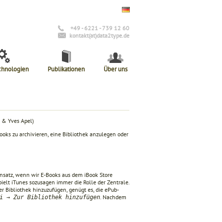
+49 - 6221 - 739 12 60
kontakt(at)data2type.de
chnologien
Publikationen
Über uns
k & Yves Apel)
ks zu archivieren, eine Bibliothek anzulegen oder
insatz, wenn wir E-Books aus dem iBook Store
pielt iTunes sozusagen immer die Rolle der Zentrale.
r Bibliothek hinzuzufügen, genügt es, die ePub-
. Nachdem
i → Zur Bibliothek hinzufügen