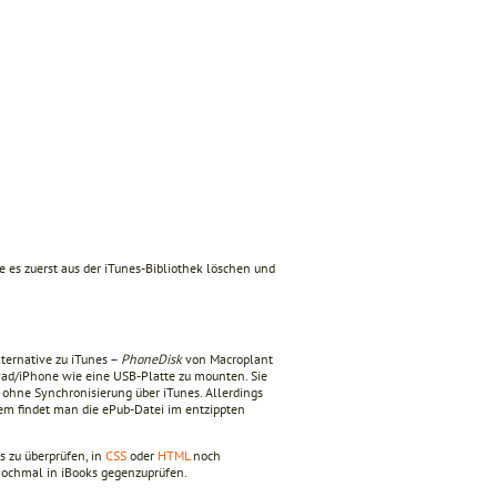
 es zuerst aus der iTunes-Bibliothek löschen und
lternative zu iTunes –
PhoneDisk
von Macroplant
 iPad/iPhone wie eine USB-Platte zu mounten. Sie
z ohne Synchronisierung über iTunes. Allerdings
em findet man die ePub-Datei im entzippten
s zu überprüfen, in
CSS
oder
HTML
noch
ochmal in iBooks gegenzuprüfen.