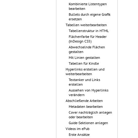
Kombinierte Listentypen
bearbeiten
Bullets durch eigene Grafik
ersetzen
Tabellen weiterbearbeiten
Tabellenstruktur in HTML
Flächenfarbe für Header
(InDesign CS5)
Abwechselnde Flächen
gestalten
Mit Linien gestalten
Tabellen für Kindle
Hyperlinks erstellen und
weiterbearbeiten
Textanker und Links
erstellen
Aussehen von Hyperlinks
verändern
Abschließende Arbeiten
Metadaten bearbeiten
Cover nachträglich anlegen
oder bearbeiten
Guide-Sektionen anlegen
Videos im ePub
Erste Ansätze