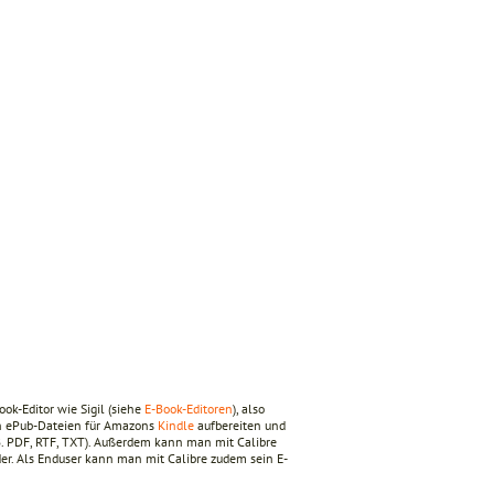
ook-Editor wie Sigil (siehe
E-Book-Editoren
), also
an ePub-Dateien für Amazons
Kindle
aufbereiten und
B. PDF, RTF, TXT). Außerdem kann man mit Calibre
er. Als Enduser kann man mit Calibre zudem sein E-