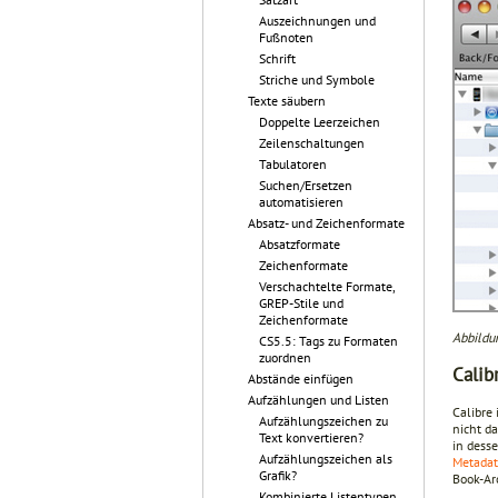
Auszeichnungen und
Fußnoten
Schrift
Striche und Symbole
Texte säubern
Doppelte Leerzeichen
Zeilenschaltungen
Tabulatoren
Suchen/Ersetzen
automatisieren
Absatz- und Zeichenformate
Absatzformate
Zeichenformate
Verschachtelte Formate,
GREP-Stile und
Zeichenformate
Abbildun
CS5.5: Tags zu Formaten
zuordnen
Calib
Abstände einfügen
Aufzählungen und Listen
Calibre 
Aufzählungszeichen zu
nicht d
Text konvertieren?
in dess
Aufzählungszeichen als
Metada
Grafik?
Book-Ar
Kombinierte Listentypen