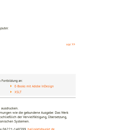
puter.
vor >>
 Fortbildung an:
E-Books mit Adobe InDesign
XSLT
n ausdrucken.
timmungen wie die gebundene Ausgabe: Das Werk
nschließlich der Vervielfältigung, Übersetzung,
tronischen Systemen.
fax 06221-148399,
hallo(at)dpunkt.de