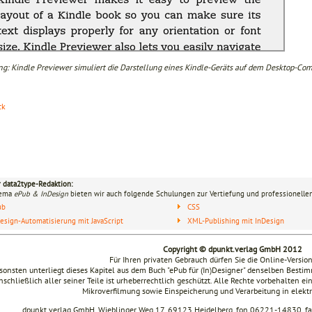
ng: Kindle Previewer simuliert die Darstellung eines Kindle-Geräts auf dem Desktop-Com
ck
r data2type-Redaktion:
hema
ePub & InDesign
bieten wir auch folgende Schulungen zur Vertiefung und professionellen
ub
CSS
esign-Automatisierung mit JavaScript
XML-Publishing mit InDesign
Copyright © dpunkt.verlag GmbH 2012
Für Ihren privaten Gebrauch dürfen Sie die Online-Versio
sonsten unterliegt dieses Kapitel aus dem Buch "ePub für (In)Designer" denselben Bes
nschließlich aller seiner Teile ist urheberrechtlich geschützt. Alle Rechte vorbehalten ei
Mikroverfilmung sowie Einspeicherung und Verarbeitung in elek
dpunkt.verlag GmbH, Wieblinger Weg 17, 69123 Heidelberg, fon 06221-14830, 