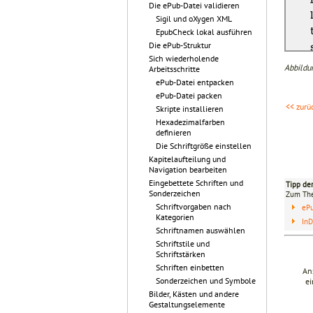
Die ePub-Datei validieren
Sigil und oXygen XML
EpubCheck lokal ausführen
Die ePub-Struktur
Sich wiederholende
Abbildu
Arbeitsschritte
ePub-Datei entpacken
ePub-Datei packen
<< zurü
Skripte installieren
Hexadezimalfarben
definieren
Die Schriftgröße einstellen
Kapitelaufteilung und
Navigation bearbeiten
Eingebettete Schriften und
Tipp de
Sonderzeichen
Zum T
Schriftvorgaben nach
eP
Kategorien
InD
Schriftnamen auswählen
Schriftstile und
Schriftstärken
Schriften einbetten
An
Sonderzeichen und Symbole
ei
Bilder, Kästen und andere
Gestaltungselemente