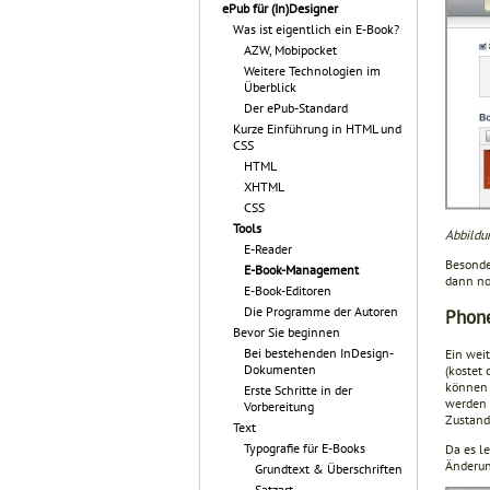
ePub für (In)Designer
Was ist eigentlich ein E-Book?
AZW, Mobipocket
Weitere Technologien im
Überblick
Der ePub-Standard
Kurze Einführung in HTML und
CSS
HTML
XHTML
CSS
Tools
Abbildu
E-Reader
Besonde
E-Book-Management
dann no
E-Book-Editoren
Die Programme der Autoren
Phone
Bevor Sie beginnen
Bei bestehenden InDesign-
Ein weit
Dokumenten
(kostet 
können a
Erste Schritte in der
werden 
Vorbereitung
Zustand
Text
Typografie für E-Books
Da es le
Änderun
Grundtext & Überschriften
Satzart