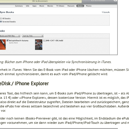
ng: Bücher zum iPhone oder iPad überspielen via Synchronisierung in iTunes.
rheit in iTunes: Wenn Sie das E-Book vom iPad oder iPhone löschen möchten, müssen Sie
ch einmal synchronisieren, damit es auch vom iPad/iPhone gelöscht wird.
Disk / iPhone Explorer
eres Tool, das hilfreich sein kann, um E-Books zum iPad/iPhone zu übertragen, ist – als A
ca. 15 €) oder »iPhone Explorer«, dessen kostenlose Version. Hiermit ist es möglich, das
lso direkt auf die Dateistruktur zugreifen, Dateien bearbeiten und zurückspeichern, gan
die ePubs hier etwas seltsam bezeichnet und bestehen aus vier Großbuchstaben. Außerd
 vor.
ider noch keinen iBooks-Previewer gibt, ist das eine Möglichkeit, im Endstadium die ePub
gen vorzunehmen, um sie dann wieder zum iPad/iPhone/iPod-Touch zu übertragen und n