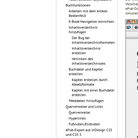
Vorscha
Buchfunktionen
ePub-Da
Arbeiten mit dem Artikel-
simulie
Bedienfeld
E-Book-Navigation einrichten
Inhaltsverzeichnis
hinzufügen
Der Bug bei
Inhaltsverzeichnisformaten
Inhaltsverzeichnis
erstellen
Verlinken des
Inhaltsverzeichnisses
Buchdatei und Kapitel
erstellen
Kapitel erstellen durch
Absatzformate
Kapitel mit einer Buchdatei
erstellen
Metadaten hinzufügen
Querverweise und Links
Querverweise
Hyperlinks
Fußnoten/Endnoten
ePub-Export aus InDesign CS5
und CS5.5