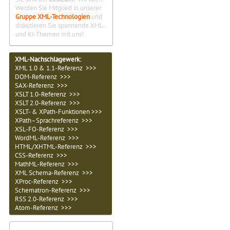
Werden Sie Mitglied in unserer
Gruppe XML-Technologien
und
diskutieren Sie spannende XML-
und KI-Themen mit uns!
XML-Nachschlagewerk:
XML 1.0 & 1.1-Referenz >>>
DOM-Referenz >>>
SAX-Referenz >>>
XSLT 1.0-Referenz >>>
XSLT 2.0-Referenz >>>
XSLT- & XPath-Funktionen >>>
XPath–Sprachreferenz >>>
XSL-FO-Referenz >>>
WordML-Referenz >>>
HTML/XHTML-Referenz >>>
CSS-Referenz >>>
MathML-Referenz >>>
XML Schema-Referenz >>>
XProc-Referenz >>>
Schematron-Referenz >>>
RSS 2.0-Referenz >>>
Atom-Referenz >>>