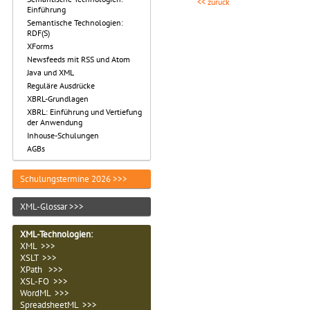
<< zurück
Einführung
Semantische Technologien:
RDF(S)
XForms
Newsfeeds mit RSS und Atom
Java und XML
Reguläre Ausdrücke
XBRL-Grundlagen
XBRL: Einführung und Vertiefung
der Anwendung
Inhouse-Schulungen
AGBs
Schulungstermine 2026 >>>
XML-Glossar >>>
XML-Technologien
:
XML >>>
XSLT >>>
XPath >>>
XSL-FO >>>
WordML >>>
SpreadsheetML >>>