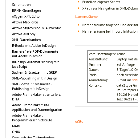
Erstellen eigener Scripts
Schematron
XPath zur Navigation in XML-Doku
BPMN-Grundlagen
oXygen XML Editor
Namensräume
Altova MapForce
Namensräume angeben und deklari
Altova StyleVision & Authentic
Namensräume bei Import, Inklusion 
Altova XMLSpy
XML-Datenbanken
E-Books mit Adobe InDesign
Barrierefreie PDF-Dokumente
Voraussetzungen:
Keine
mit Adobe InDesign
Ausstattung:
Laptop mit d
InDesign-Automatisierung mit
Termine:
auf Anfrage
JavaScript
Dauer:
5 Tage/ 10 On
Suchen & Ersetzen mit GREP
Preis:
nach Vereinb
XML-Publishing mit InDesign
Anmeldung:
E-Mail an
sch
XML-Spezial: Crossmedia-
Kontakt:
data2type G
Publishing mit InDesign
Im Breitspiel 
Adobe FrameMaker strukturiert:
69126 Heidel
DITA
Tel.: 06221 
Adobe FrameMaker: XML-
Applikation und Datenmigration
Adobe FrameMaker:
Programmierschnittstelle
AGBs
MARC
ONIX
Semantische Technologien: