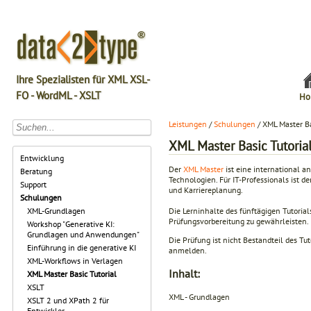
Ihre Spezialisten für XML XSL-
FO - WordML - XSLT
Ho
Leistungen
/
Schulungen
/ XML Master Ba
XML Master Basic Tutoria
Entwicklung
Der
XML Master
ist eine international 
Beratung
Technologien. Für IT-Professionals ist d
Support
und Karriereplanung.
Schulungen
Die Lerninhalte des fünftägigen Tutoria
XML-Grundlagen
Prüfungsvorbereitung zu gewährleisten.
Workshop "Generative KI:
Grundlagen und Anwendungen"
Die Prüfung ist nicht Bestandteil des Tu
Einführung in die generative KI
anmelden.
XML-Workflows in Verlagen
Inhalt:
XML Master Basic Tutorial
XSLT
XML - Grundlagen
XSLT 2 und XPath 2 für
Entwickler