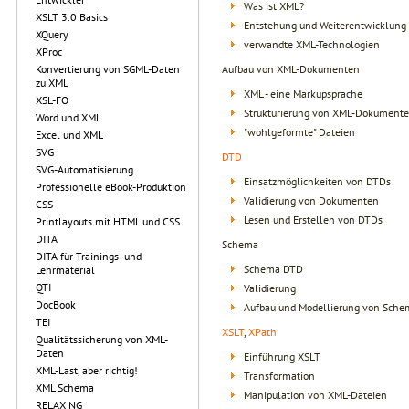
Was ist XML?
XSLT 3.0 Basics
Entstehung und Weiterentwicklung 
XQuery
verwandte XML-Technologien
XProc
Konvertierung von SGML-Daten
Aufbau von XML-Dokumenten
zu XML
XML - eine Markupsprache
XSL-FO
Strukturierung von XML-Dokument
Word und XML
"wohlgeformte" Dateien
Excel und XML
SVG
DTD
SVG-Automatisierung
Einsatzmöglichkeiten von DTDs
Professionelle eBook-Produktion
Validierung von Dokumenten
CSS
Lesen und Erstellen von DTDs
Printlayouts mit HTML und CSS
DITA
Schema
DITA für Trainings- und
Schema DTD
Lehrmaterial
QTI
Validierung
DocBook
Aufbau und Modellierung von Sche
TEI
XSLT
,
XPath
Qualitätssicherung von XML-
Daten
Einführung XSLT
XML-Last, aber richtig!
Transformation
XML Schema
Manipulation von XML-Dateien
RELAX NG