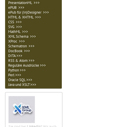
PresentationML >>>
ePUB >>>
ePub für (In)Designer >>>
HTML & XHTML >>>
CSS >>>
SVG >>>
MathML >>>
XML Schema >>>
XProc >>>
Schematron >>>
DocBook >>>
DITA >>>
RSS & Atom >>>
Reguläre Ausdrücke >>>
Python >>>
Perl >>>
Oracle SQL >>>
Java und XSLT >>>
Sie sind bei
LinkedIn
? Wir auch.